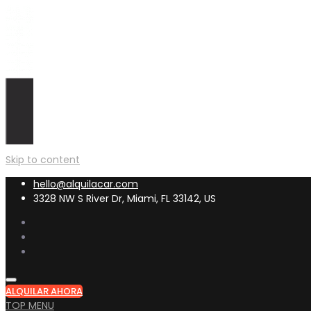
Skip to content
hello@alquilacar.com
3328 NW S River Dr, Miami, FL 33142, US
ALQUILAR AHORA
TOP MENU