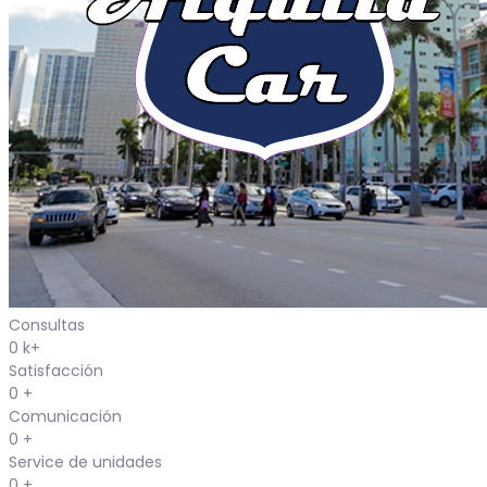
Consultas
0
k+
Satisfacción
0
+
Comunicación
0
+
Service de unidades
0
+